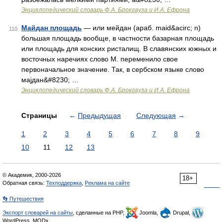
Энциклопедический словарь Ф.А. Брокгауза и И.А. Ефрона
Майдан площадь
— или мейдан (араб. maid&acirc; n)
110
большая площадь вообще, в частности базарная площадь
или площадь для конских ристалищ. В славянских южных и
восточных наречиях слово М. переменило свое
первоначальное значение. Так, в сербском языке слово
маjдан&#8230; …
Энциклопедический словарь Ф.А. Брокгауза и И.А. Ефрона
Страницы
←
Предыдущая
Следующая
→
1
2
3
4
5
6
7
8
9
10
11
12
13
© Академик, 2000-2026
18+
Обратная связь:
Техподдержка
,
Реклама на сайте
👣 Путешествия
Экспорт словарей на сайты
, сделанные на PHP,
Joomla,
Drupal,
WordPress, MODx.