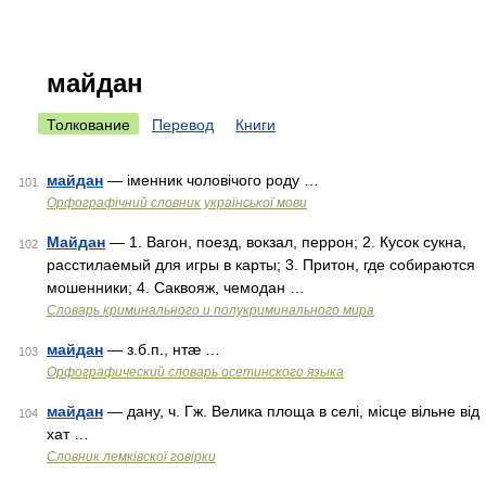
майдан
Толкование
Перевод
Книги
майдан
— іменник чоловічого роду …
101
Орфографічний словник української мови
Майдан
— 1. Вагон, поезд, вокзал, перрон; 2. Кусок сукна,
102
расстилаемый для игры в карты; 3. Притон, где собираются
мошенники; 4. Саквояж, чемодан …
Словарь криминального и полукриминального мира
майдан
— з.б.п., нтæ …
103
Орфографический словарь осетинского языка
майдан
— дану, ч. Гж. Велика площа в селі, місце вільне від
104
хат …
Словник лемківскої говірки