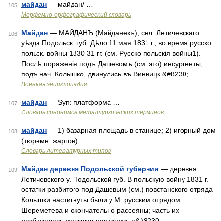
майдан
— майдан/ …
105
Морфемно-орфографический словарь
Майдан
— МАЙДАНЪ (Майданекъ), сел. Летичевскаго
106
уѣзда Подольск. губ. Дѣло 11 мая 1831 г., во время русско
польск. войны 1830 31 гг. (см. Русско польскія войны1).
Послѣ пораженія подъ Дашевомъ (см. это) инсургенты,
подъ нач. Колышко, двинулись въ Винницк.&#8230; …
Военная энциклопедия
майдан
— Syn: платформа …
107
Словарь синонимов металлургических терминов
майдан
— 1) базарная площадь в станице; 2) игорный дом
108
(тюремн. жаргон) …
Словарь литературных типов
Майдан деревня Подольской губернии
— деревня
109
Летичевского у. Подольской губ. В польскую войну 1831 г.
остатки разбитого под Дашевым (см.) повстанского отряда
Колышки настигнуты были у М. русским отрядом
Шереметева и окончательно рассеяны; часть их
разбежалась мелкими партиями, а&#8230; …